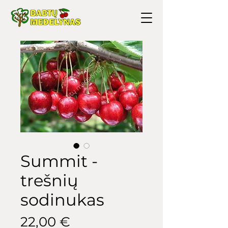
Summit -
trešnių
sodinukas
Price
22,00 €