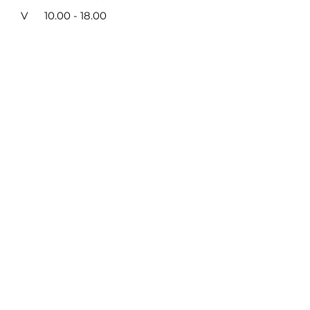
V
10.00 - 18.00
VI
9.00 - 14.00
VII NEDIRBAME
Taisyklės ir privatumas
/
Mokėjimo būdai
SUSISIEKITE SU MUMIS