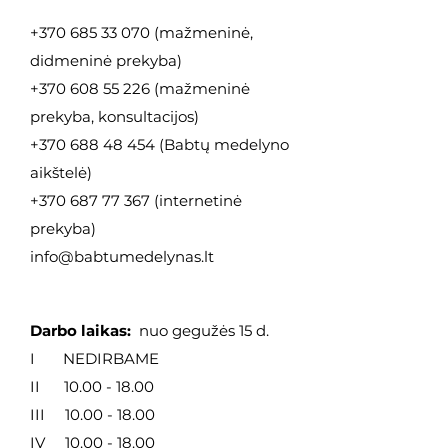
+370 685 33 070
(mažmeninė,
didmeninė
prekyba)
+370 608 55 226
(mažmeninė
prekyba, konsultacijos)
+370 688 48 454
(Babtų medelyno
aikštelė)
+370 687 77 367
(internetinė
prekyba)
info@babtumedelynas.lt
Darbo laikas:
nuo gegužės 15 d.
I NEDIRBAME
II
10.00 - 18.00
III
10.00 - 18.00
IV
10.00 - 18.00