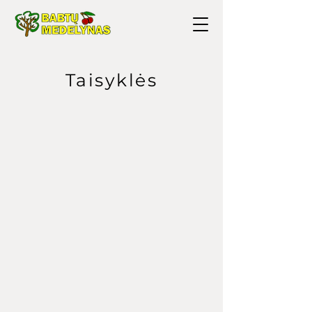
Taisyklės
www.babtumedelynas.lt