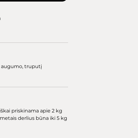
a
o augumo, truputį
iškai priskinama apie 2 kg
metais derlius būna iki 5 kg