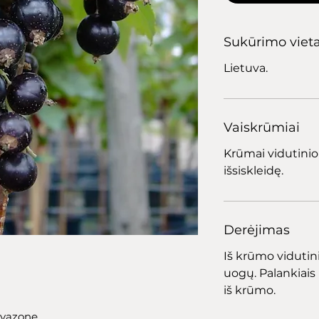
Sukūrimo viet
Lietuva.
Vaiskrūmiai
Krūmai vidutini
išsiskleidę.
Derėjimas
Iš krūmo vidutin
uogų. Palankiais 
iš krūmo.
 vazone.