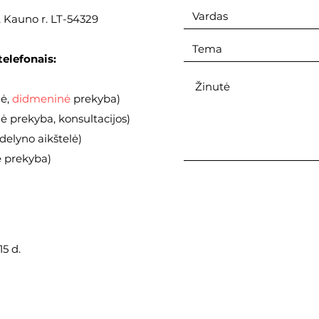
., Kauno r. LT-54329
telefonais:
nė,
didmeninė
prekyba)
 prekyba, konsultacijos)
elyno aikštelė)
ė prekyba)
5 d.