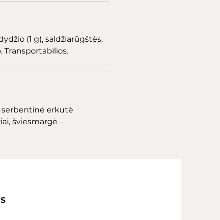
dydžio (1
g
), saldžiarūgštės,
 Transportabilios.
,
serbentinė erkutė
iai,
šviesmargė
–
IS