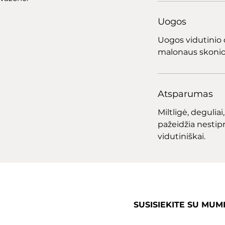
Uogos
Uogos vidutinio 
malonaus skonio.
Atsparumas
Miltligė
,
deguliai
pažeidžia nestipr
vidutiniškai.
SUSISIEKITE SU MUM