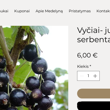
nukai
Kuponai
Apie Medelyną
Pristatymas
Kontak
Vyčiai- 
serbent
Pri
6,00 €
Kiekis
*