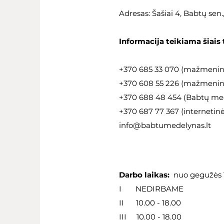
Adresas: Šašiai 4, Babtų sen
Informacija teikiama šiais 
+370 685 33 070 (mažmeni
+370 608 55 226 (mažmeninė
+370 688 48 454 (Babtų med
+370 687 77 367 (internetin
info@babtumedelynas.lt
Darbo laikas:
nuo gegužės 1
I NEDIRBAME
II 10.00 - 18.00
III 10.00 - 18.00