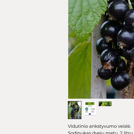
Vidutinio ankstyvumo veislė.
Sodinukas dvejų metų, 2 litrų