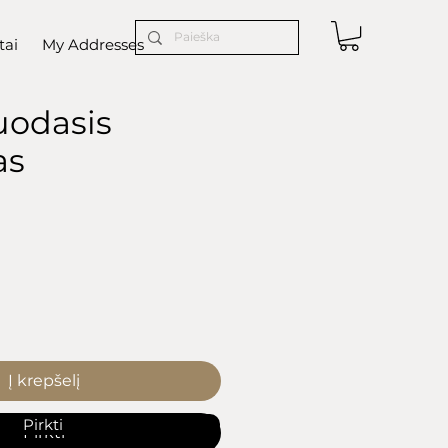
tai
My Addresses
juodasis
as
ce
Į krepšelį
Pirkti
Pirkti