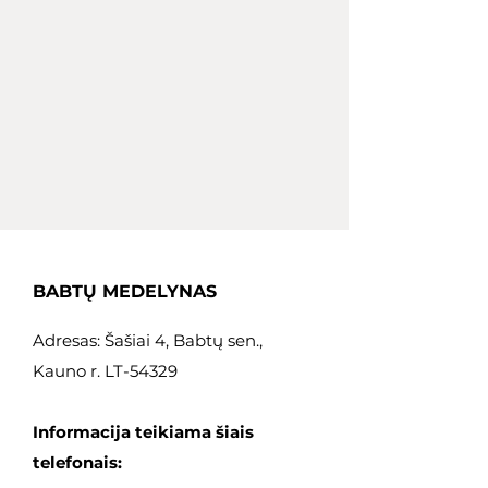
savybės dėl savo vizualinių
ypatybių gali atrodyti kitaip,
todėl prašome vadovautis
sodinukų aprašymu.
BABTŲ MEDELYNAS
Adresas: Šašiai 4, Babtų sen.,
Kauno r. LT-54329
Informacija teikiama šiais
telefonais: