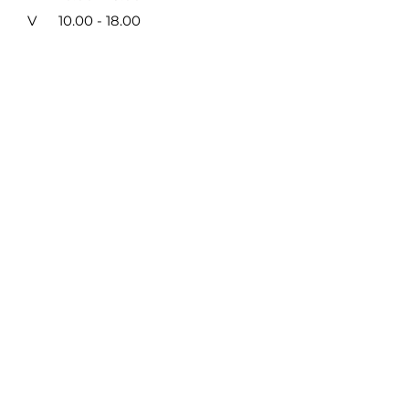
V
10.00 - 18.00
VI
9.00 - 14.00
VII NEDIRBAME
Taisyklės ir privatumas
/
Mokėjimo būdai
SUSISIEKITE SU MUMIS