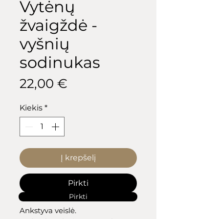
Vytėnų
žvaigždė -
vyšnių
sodinukas
Price
22,00 €
Kiekis
*
Į krepšelį
Pirkti
Pirkti
Ankstyva veislė.