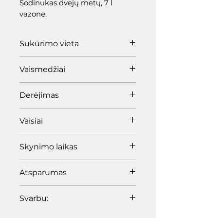
Sodinukas dvejų metų, 7 l
vazone.
Sukūrimo vieta
Lietuva.
Vaismedžiai
Neaugūs, svyrančiomis
Derėjimas
šakomis.
Veislė derlinga, dera kasmet,
Vaisiai
savidulkė.
Uogos tamsiai raudonos,
Skynimo laikas
stambios (4,5-5g), skanios.
Liepos pr.
Atsparumas
Ištverminga žiemą.
Svarbu:
Sodinukų spalva, dydis ir kitos