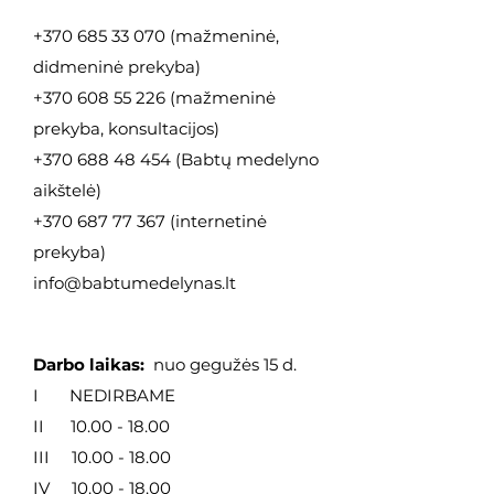
+370 685 33 070
(mažmeninė,
didmeninė
prekyba)
+370 608 55 226
(mažmeninė
prekyba, konsultacijos)
+370 688 48 454
(Babtų medelyno
aikštelė)
+370 687 77 367
(internetinė
prekyba)
info@babtumedelynas.lt
Darbo laikas:
nuo gegužės 15 d.
I NEDIRBAME
II
10.00 - 18.00
III
10.00 - 18.00
IV
10.00 - 18.00