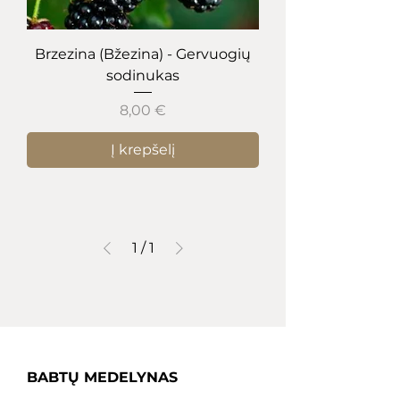
Brzezina (Bžezina) - Gervuogių
sodinukas
Kaina
8,00 €
Į krepšelį
1
/
1
BABTŲ MEDELYNAS