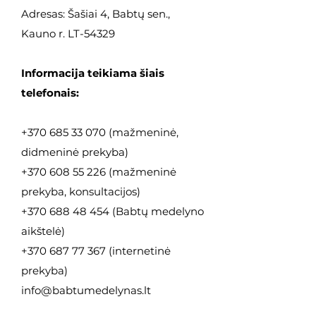
Adresas: Šašiai 4, Babtų sen.,
Kauno r. LT-54329
Informacija teikiama šiais
telefonais:
+370 685 33 070
(mažmeninė,
didmeninė
prekyba)
+370 608 55 226
(mažmeninė
prekyba, konsultacijos)
+370 688 48 454
(Babtų medelyno
aikštelė)
+370 687 77 367
(internetinė
prekyba)
info@babtumedelynas.lt