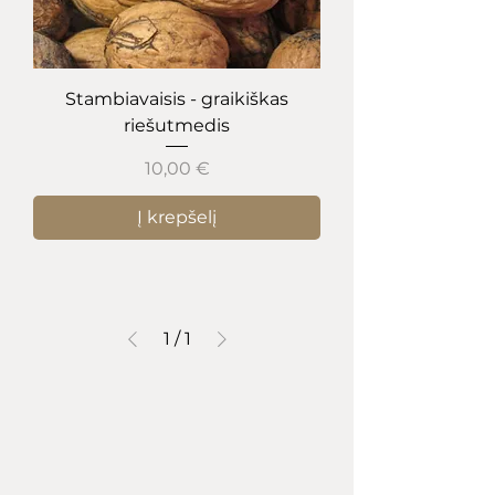
Stambiavaisis - graikiškas
riešutmedis
Kaina
10,00 €
Į krepšelį
1
/
1