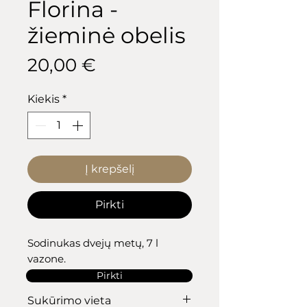
Florina -
žieminė obelis
Price
20,00 €
Kiekis
*
Į krepšelį
Pirkti
Sodinukas dvejų metų, 7 l
vazone.
Pirkti
Sukūrimo vieta