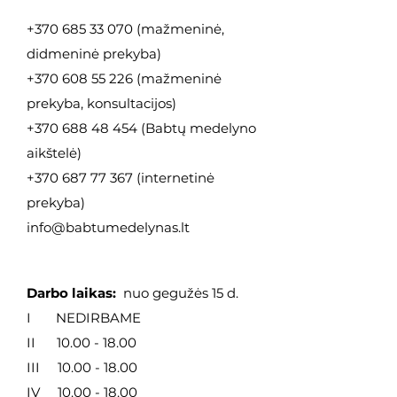
+370 685 33 070
(mažmeninė,
didmeninė
prekyba)
+370 608 55 226
(mažmeninė
prekyba, konsultacijos)
+370 688 48 454
(Babtų medelyno
aikštelė)
+370 687 77 367
(internetinė
prekyba)
info@babtumedelynas.lt
Darbo laikas:
nuo gegužės 15 d.
I NEDIRBAME
II
10.00 - 18.00
III
10.00 - 18.00
IV
10.00 - 18.00