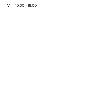
V
10.00 - 18.00
VI
9.00 - 14.00
VII NEDIRBAME
Taisyklės ir privatumas
/
Mokėjimo būdai
SUSISIEKITE SU MUMIS