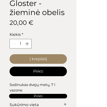
Gloster -
žieminė obelis
Price
20,00 €
Kiekis
*
Į krepšelį
Pirkti
Sodinukas dvejų metų, 7 l
vazone.
Pirkti
Sukūrimo vieta