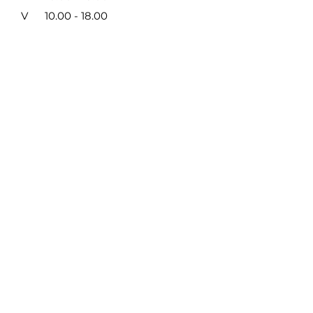
V
10.00 - 18.00
VI
9.00 - 14.00
VII NEDIRBAME
Taisyklės ir privatumas
/
Mokėjimo būdai
SUSISIEKITE SU MUMIS