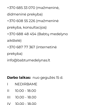
+370 685 33 070
(mažmeninė,
didmeninė
prekyba)
+370 608 55 226
(mažmeninė
prekyba, konsultacijos)
+370 688 48 454
(Babtų medelyno
aikštelė)
+370 687 77 367
(internetinė
prekyba)
info@babtumedelynas.lt
Darbo laikas:
nuo gegužės 15 d.
I NEDIRBAME
II
10.00 - 18.00
III
10.00 - 18.00
IV
10.00 - 18.00