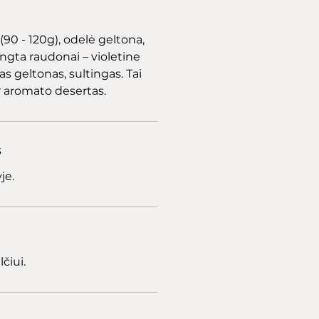
(90 - 120g), odelė geltona,
ngta raudonai – violetine
s geltonas, sultingas. Tai
r aromato desertas.
s
je.
čiui.