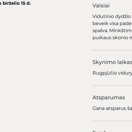
birželio 15 d.
Vaisiai
Vidutinio dydžio 
beveik visa pade
spalva. Minkštima
puikaus skonio i
Skynimo laika
Rugpjūčio vidury
Atsparumas
Gana atsparus šal