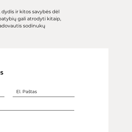
dydis ir kitos savybės dėl
atybių gali atrodyti kitaip,
adovautis sodinukų
IS