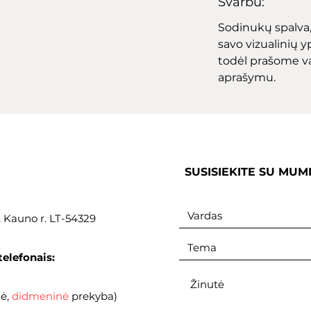
Svarbu:
Sodinukų spalva, 
savo vizualinių yp
todėl prašome v
aprašymu.
SUSISIEKITE SU MUM
., Kauno r. LT-54329
telefonais:
nė,
didmeninė
prekyba)