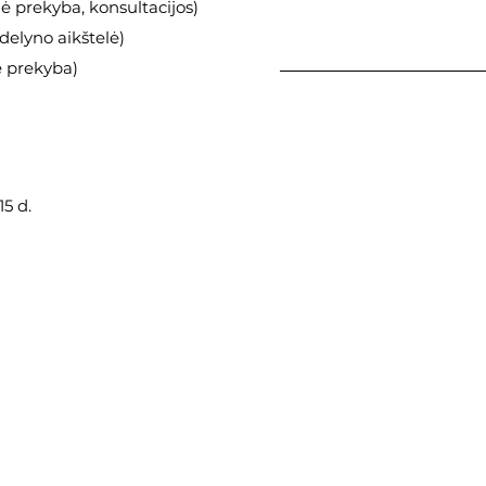
 prekyba, konsultacijos)
elyno aikštelė)
ė prekyba)
5 d.