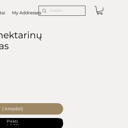
tai
My Addresses
nektarinų
as
ice
Į krepšelį
Pirkti
Pirkti