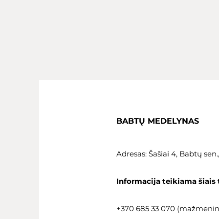
BABTŲ MEDELYNAS
Adresas: Šašiai 4, Babtų sen
Informacija teikiama šiais 
+370 685 33 070 (mažmeni