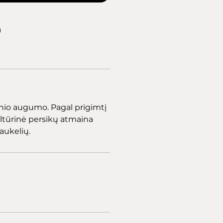
a
nio augumo. Pagal prigimtį
ultūrinė persikų atmaina
laukelių.