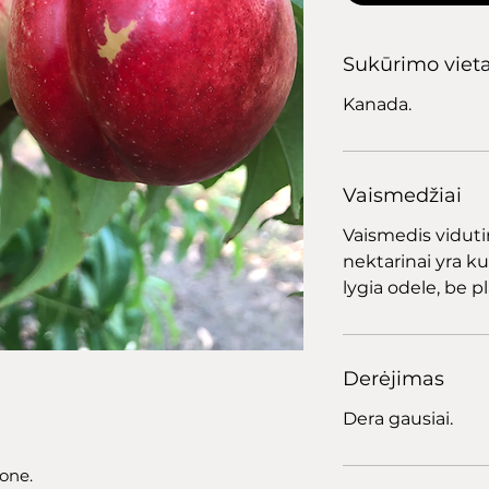
Sukūrimo viet
Kanada.
Vaismedžiai
Vaismedis viduti
nektarinai yra k
lygia odele, be p
Derėjimas
Dera gausiai.
zone.