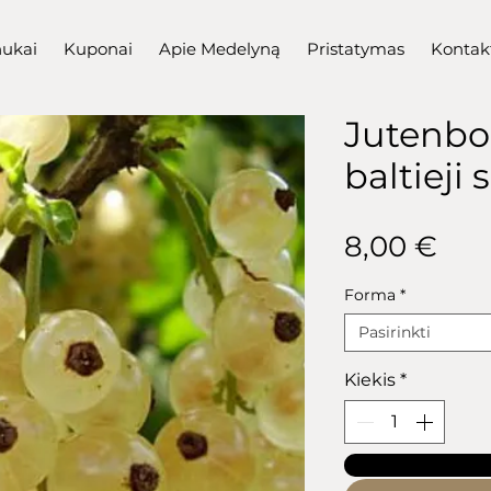
nukai
Kuponai
Apie Medelyną
Pristatymas
Kontak
Jutenbor
baltieji
Pri
8,00 €
Forma
*
Pasirinkti
Kiekis
*