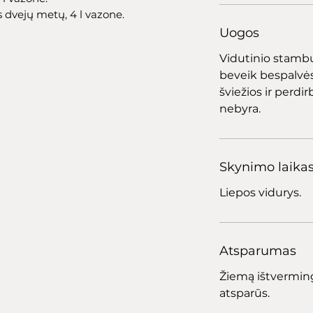
dvejų metų, 4 l vazone.
Uogos
Vidutinio stambu
beveik bespalvės
šviežios ir perdi
nebyra.
Skynimo laika
Liepos vidurys.
Atsparumas
Žiemą ištvermingi
atsparūs.