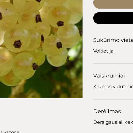
Sukūrimo viet
Vokietija.
Vaiskrūmiai
Krūmas vidutinio
Derėjimas
Dera gausiai, ke
l vazone.