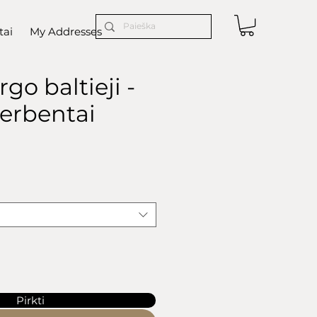
tai
My Addresses
go baltieji -
 serbentai
ce
Pirkti