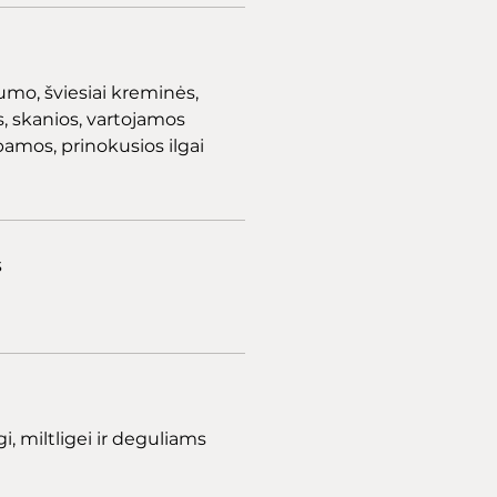
mo, šviesiai kreminės,
, skanios, vartojamos
rbamos, prinokusios ilgai
s
, miltligei ir deguliams