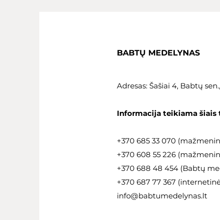
BABTŲ MEDELYNAS
Adresas: Šašiai 4, Babtų sen
Informacija teikiama šiais 
+370 685 33 070 (mažmeni
+370 608 55 226 (mažmeninė
+370 688 48 454 (Babtų med
+370 687 77 367 (internetin
info@babtumedelynas.lt