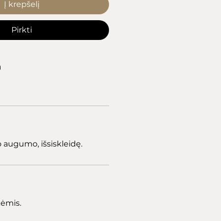
Į krepšelį
Pirkti
a
 augumo, išsiskleidę.
kėmis.