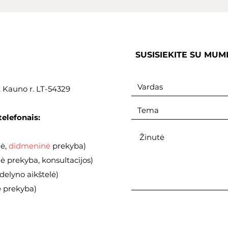
SUSISIEKITE SU MUM
., Kauno r. LT-54329
telefonais:
nė,
didmeninė
prekyba)
 prekyba, konsultacijos)
elyno aikštelė)
ė prekyba)