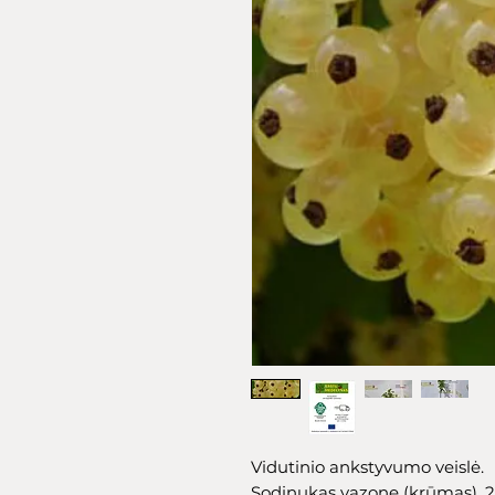
Vidutinio ankstyvumo veislė.
Sodinukas vazone (krūmas), 2 