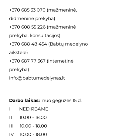
+370 685 33 070
(mažmeninė,
didmeninė
prekyba)
+370 608 55 226
(mažmeninė
prekyba, konsultacijos)
+370 688 48 454
(Babtų medelyno
aikštelė)
+370 687 77 367
(internetinė
prekyba)
info@babtumedelynas.lt
Darbo laikas:
nuo gegužės 15 d.
I NEDIRBAME
II
10.00 - 18.00
III
10.00 - 18.00
IV
10.00 - 18.00