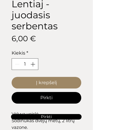
Lentiaj -
juodasis
serbentas
Price
6,00 €
Kiekis
*
Į krepšelį
Pirkti
Vėlyva veislė.
Pirkti
Sodinukas dvejų metų, 2 litrų
vazone.