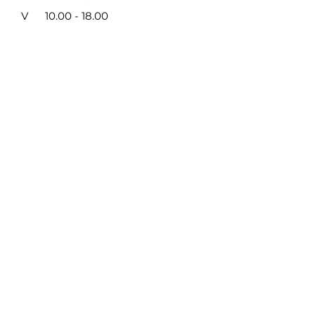
V
10.00 - 18.00
VI
9.00 - 14.00
VII NEDIRBAME
Taisyklės ir privatumas
/
Mokėjimo būdai
SUSISIEKITE SU MUMIS