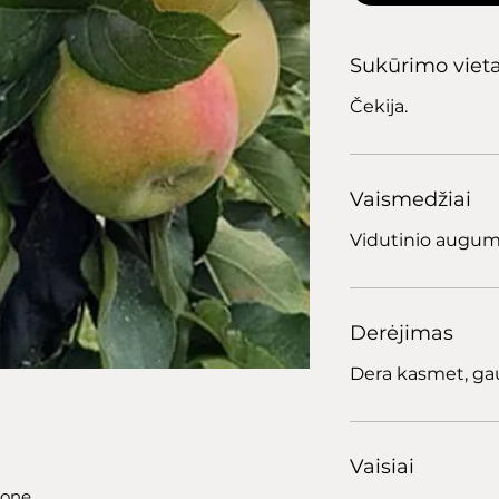
Sukūrimo viet
Čekija.
Vaismedžiai
Vidutinio augumo
Derėjimas
Dera kasmet, gau
Vaisiai
zone.