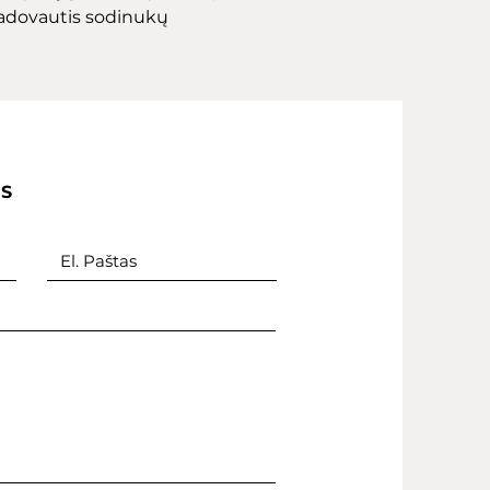
adovautis sodinukų
IS