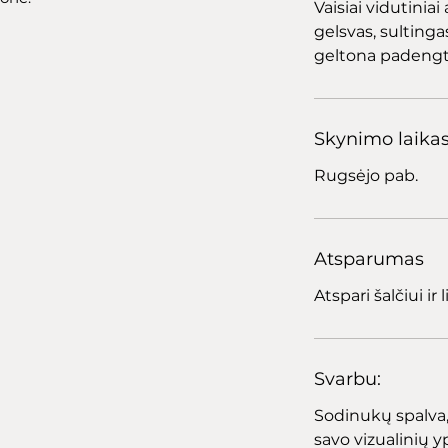
Vaisiai vidutini
gelsvas, sultingas
geltona padengta
Skynimo laika
Rugsėjo pab.
Atsparumas
Atspari šalčiui ir
Svarbu:
Sodinukų spalva, 
savo vizualinių yp