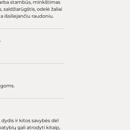
ai arba stambūs, minkštimas
, saldžiarūgštis, odelė žaliai
 išsiliejančiu raudoniu.
s
 ligoms.
dydis ir kitos savybės dėl
atybių gali atrodyti kitaip,