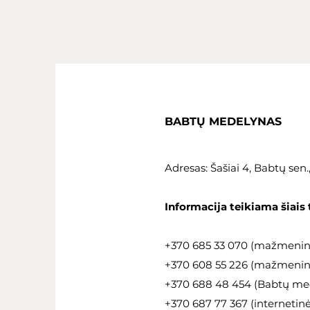
BABTŲ MEDELYNAS
Adresas: Šašiai 4, Babtų sen
Informacija teikiama šiais 
+370 685 33 070 (mažmeni
+370 608 55 226 (mažmeninė
+370 688 48 454 (Babtų med
+370 687 77 367 (internetin