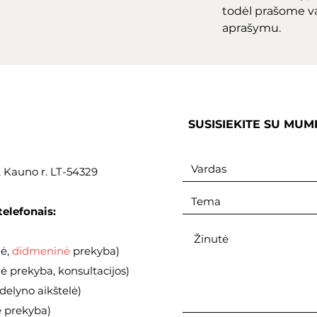
todėl prašome v
aprašymu.
SUSISIEKITE SU MUM
., Kauno r. LT-54329
telefonais:
nė,
didmeninė
prekyba)
 prekyba, konsultacijos)
elyno aikštelė)
ė prekyba)