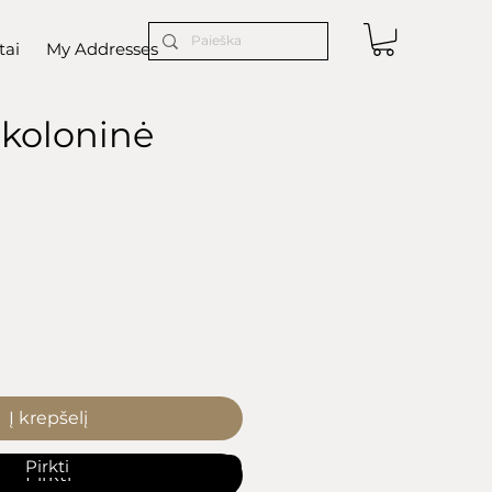
tai
My Addresses
 koloninė
ice
Į krepšelį
Pirkti
Pirkti