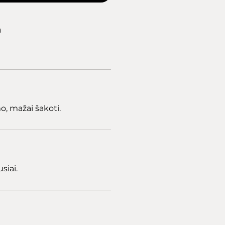
a
, mažai šakoti.
siai.