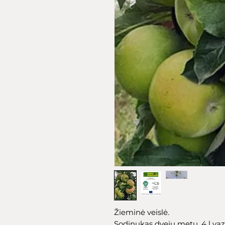
Žieminė veislė.
Sodinukas dvejų metų, 4 l va