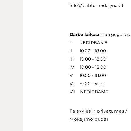
info@babtumedelynas.lt
Darbo laikas:
nuo gegužės 1
I NEDIRBAME
II 10.00 - 18.00
III 10.00 - 18.00
IV 10.00 - 18.00
V 10.00 - 18.00
VI 9.00 - 14.00
VII NEDIRBAME
Taisyklės ir privatumas
/
Mokėjimo būdai