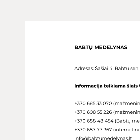
BABTŲ MEDELYNAS
Adresas: Šašiai 4, Babtų sen
Informacija teikiama šiais 
+370 685 33 070 (mažmeni
+370 608 55 226 (mažmeninė
+370 688 48 454 (Babtų med
+370 687 77 367 (internetin
info@babtumedelynas.lt