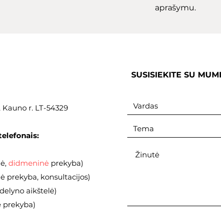
aprašymu.
SUSISIEKITE SU MUM
., Kauno r. LT-54329
telefonais:
nė,
didmeninė
prekyba)
 prekyba, konsultacijos)
elyno aikštelė)
ė prekyba)