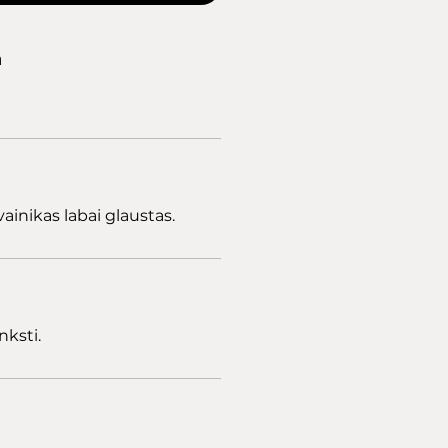
a
ainikas labai glaustas.
nksti.