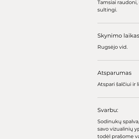
Tamsiai raudoni, 
sultingi.
Skynimo laika
Rugsėjo vid.
Atsparumas
Atspari šalčiui ir
Svarbu:
Sodinukų spalva, 
savo vizualinių yp
todėl prašome v