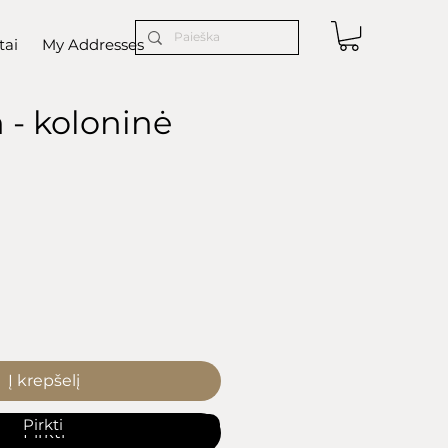
tai
My Addresses
 - koloninė
ice
Į krepšelį
Pirkti
Pirkti