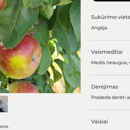
Sukūrimo viet
Anglija.
Vaismedžiai
Medis neaugus, v
Derėjimas
Pradeda derėti a
Vaisiai
zone.