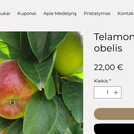
nukai
Kuponai
Apie Medelyną
Pristatymas
Kontak
Telamon
obelis
Pr
22,00 €
Kiekis
*