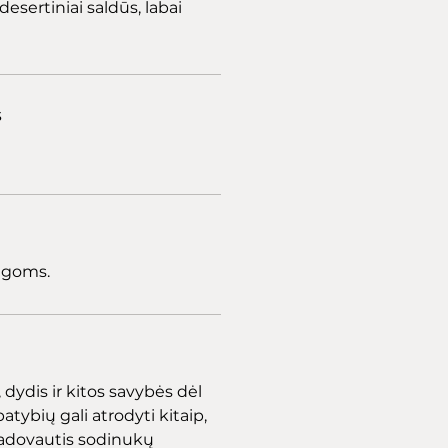
desertiniai saldūs, labai
s
 ligoms.
dydis ir kitos savybės dėl
atybių gali atrodyti kitaip,
adovautis sodinukų