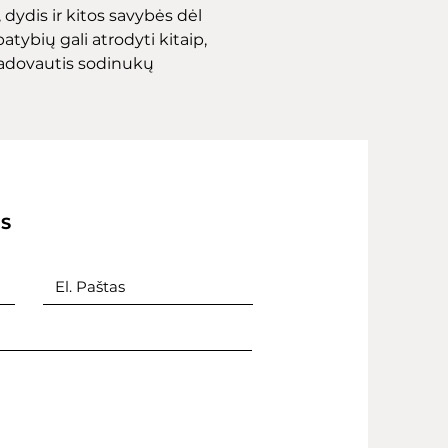
dydis ir kitos savybės dėl
atybių gali atrodyti kitaip,
adovautis sodinukų
IS