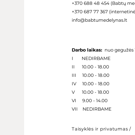
+370 688 48 454 (Babtų med
+370 687 77 367 (internetin
info@babtumedelynas.lt
Darbo laikas:
nuo gegužės 1
I NEDIRBAME
II 10.00 - 18.00
III 10.00 - 18.00
IV 10.00 - 18.00
V 10.00 - 18.00
VI 9.00 - 14.00
VII NEDIRBAME
Taisyklės ir privatumas
/