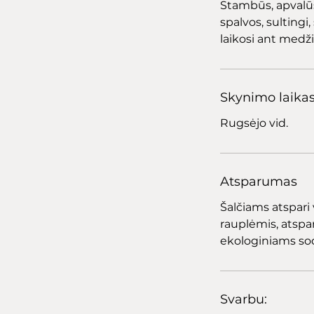
Stambūs, apvalūs
spalvos, sultingi
laikosi ant medži
Skynimo laika
Rugsėjo vid.
Atsparumas
Šalčiams atspari 
rauplėmis, atspar
ekologiniams so
Svarbu: