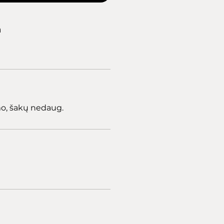
a
o, šakų nedaug.