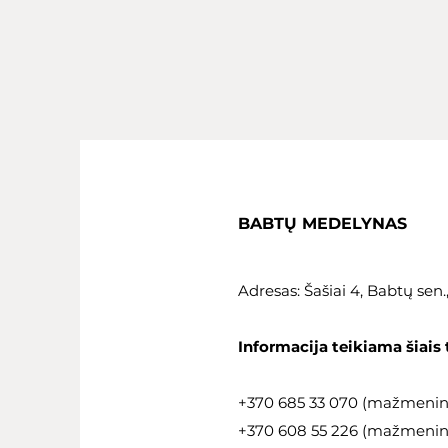
BABTŲ MEDELYNAS
Adresas: Šašiai 4, Babtų sen
Informacija teikiama šiais 
+370 685 33 070 (mažmeni
+370 608 55 226 (mažmeninė