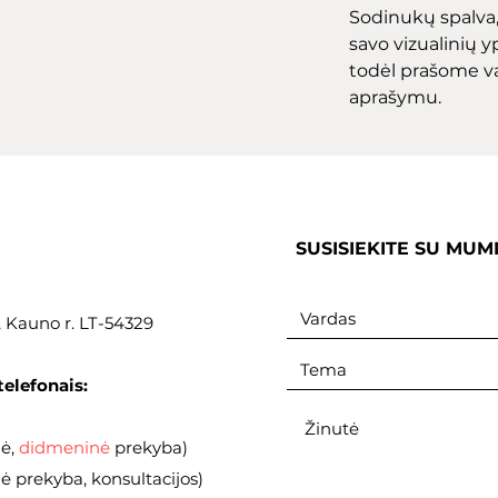
Sodinukų spalva, 
savo vizualinių yp
todėl prašome v
aprašymu.
SUSISIEKITE SU MUM
., Kauno r. LT-54329
telefonais:
nė,
didmeninė
prekyba)
 prekyba, konsultacijos)