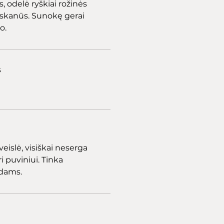
, odelė ryškiai rožinės
, skanūs. Sunokę gerai
o.
s
veislė, visiškai neserga
i puviniui. Tinka
dams.