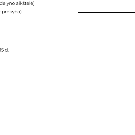
elyno aikštelė)
ė prekyba)
5 d.