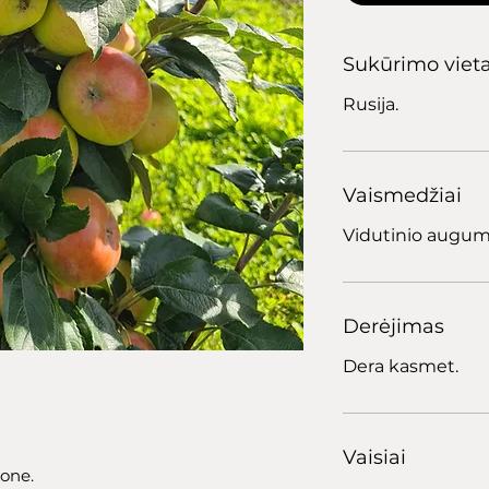
Sukūrimo viet
Rusija.
Vaismedžiai
Vidutinio augum
Derėjimas
Dera kasmet.
Vaisiai
zone.