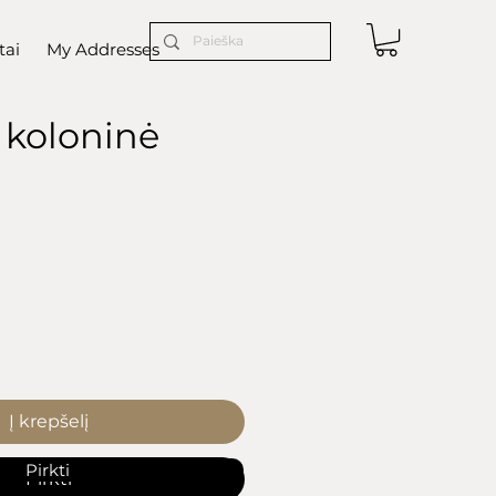
tai
My Addresses
- koloninė
ice
Į krepšelį
Pirkti
Pirkti