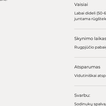
Vaisiai
Labai dideli (50-6
juntama rūgštele
Skynimo laika
Rugpjūčio pabaig
Atsparumas
Vidutiniškai atspa
Svarbu:
Sodinukų spalva, 