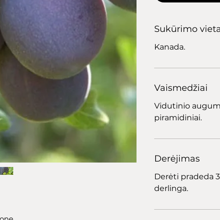
Sukūrimo viet
Kanada.
Vaismedžiai
Vidutinio augumo
piramidiniai.
Derėjimas
Derėti pradeda 3
derlinga.
one.