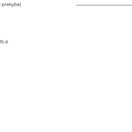
ė prekyba)
5 d.