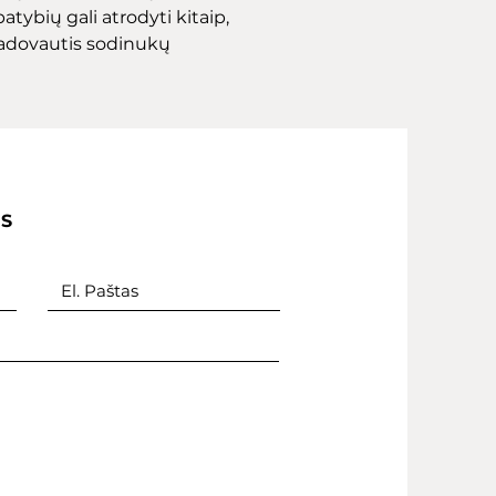
atybių gali atrodyti kitaip,
adovautis sodinukų
IS