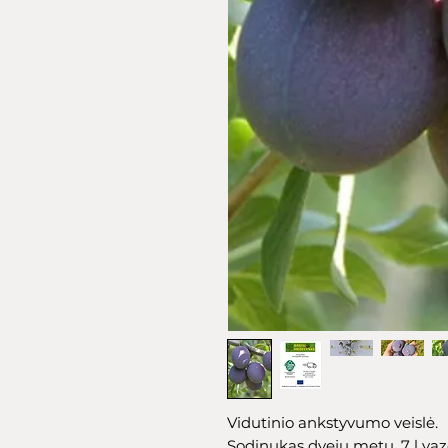
Vidutinio ankstyvumo veislė.
Sodinukas dvejų metų, 7 l vaz