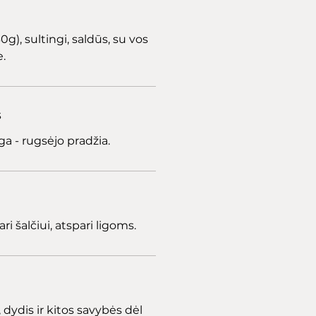
0g), sultingi, saldūs, su vos
.
s
a - rugsėjo pradžia.
ri šalčiui, atspari ligoms.
dydis ir kitos savybės dėl