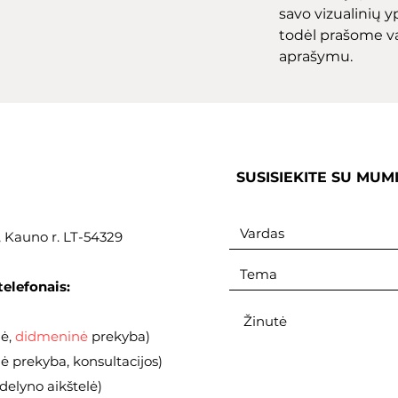
savo vizualinių yp
todėl prašome v
aprašymu.
SUSISIEKITE SU MUM
., Kauno r. LT-54329
telefonais:
nė,
didmeninė
prekyba)
 prekyba, konsultacijos)
elyno aikštelė)