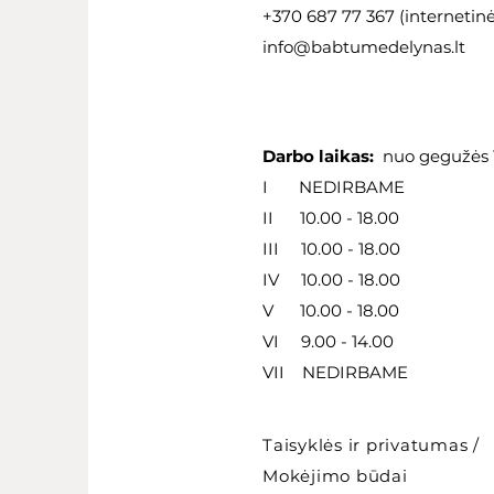
+370 687 77 367 (internetin
info@babtumedelynas.lt
Darbo laikas:
nuo gegužės 1
I NEDIRBAME
II 10.00 - 18.00
III 10.00 - 18.00
IV 10.00 - 18.00
V 10.00 - 18.00
VI 9.00 - 14.00
VII NEDIRBAME
Taisyklės ir privatumas
/
Mokėjimo būdai