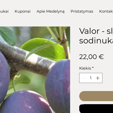
nukai
Kuponai
Apie Medelyną
Pristatymas
Kontak
Valor - s
sodinuk
Pr
22,00 €
Kiekis
*