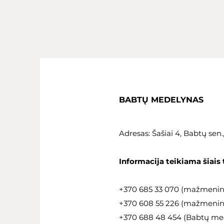
BABTŲ MEDELYNAS
Adresas: Šašiai 4, Babtų sen
Informacija teikiama šiais 
+370 685 33 070 (mažmeni
+370 608 55 226 (mažmeninė
+370 688 48 454 (Babtų med