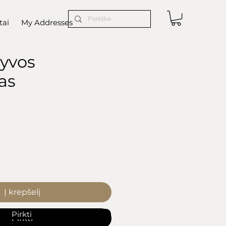
tai
My Addresses
lyvos
as
ice
Į krepšelį
Pirkti
Pirkti