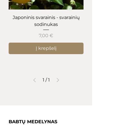
Japoninis svarainis - svarainių
sodinukas
Kaina
7,00 €
Į krepšelį
1
/
1
BABTŲ MEDELYNAS