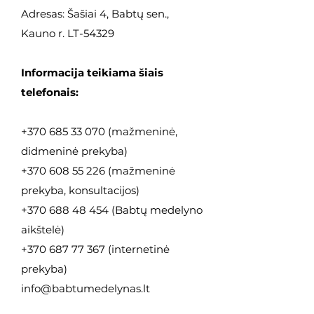
Adresas: Šašiai 4, Babtų sen.,
Kauno r. LT-54329
Informacija teikiama šiais
telefonais:
+370 685 33 070
(mažmeninė,
didmeninė
prekyba)
+370 608 55 226
(mažmeninė
prekyba, konsultacijos)
+370 688 48 454
(Babtų medelyno
aikštelė)
+370 687 77 367
(internetinė
prekyba)
info@babtumedelynas.lt